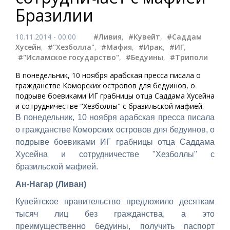
Бразилии
10.11.2014 - 00:00
#Ливия
,
#Кувейт
,
#Саддам
Хусейн
,
#"Хезболла"
,
#Мафия
,
#Ирак
,
#ИГ
,
#"Исламское государство"
,
#Бедуины
,
#Триполи
В понедельник, 10 ноября арабская пресса писала о
гражданстве Коморских островов для бедуинов, о
подрыве боевиками ИГ грабницы отца Саддама Хусейна
и сотрудничестве "Хезболлы" с бразильской мафией.
В понедельник, 10 ноября арабская пресса писала
о гражданстве Коморских островов для бедуинов, о
подрыве боевиками ИГ грабницы отца Саддама
Хусейна и сотрудничестве "Хезболлы" с
бразильской мафией.
Ан-Нагар (Ливан)
Кувейтское правительство предложило десяткам
тысяч лиц без гражданства, а это
преимущественно бедуины, получить паспорт