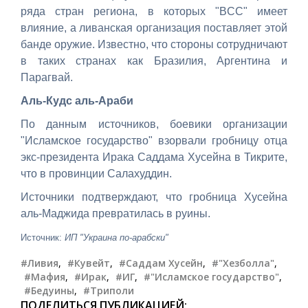
ряда стран региона, в которых "BCC" имеет
влияние, а ливанская организация поставляет этой
банде оружие. Известно, что стороны сотрудничают
в таких странах как Бразилия, Аргентина и
Парагвай.
Аль-Кудс аль-Араби
По данным источников, боевики организации
"Исламское государство" взорвали гробницу отца
экс-президента Ирака Саддама Хусейна в Тикрите,
что в провинции Салахуддин.
Источники подтверждают, что гробница Хусейна
аль-Маджида превратилась в руины.
Источник:
ИП "Украина по-арабски"
#Ливия
,
#Кувейт
,
#Саддам Хусейн
,
#"Хезболла"
,
#Мафия
,
#Ирак
,
#ИГ
,
#"Исламское государство"
,
#Бедуины
,
#Триполи
ПОДЕЛИТЬСЯ ПУБЛИКАЦИЕЙ: