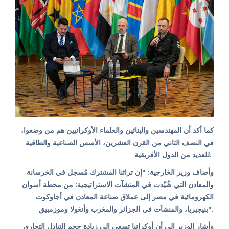
كما أكد أن المهندسين والبنائين والعلماء الأوكرانيين هم من وضعوا،
في النصف الثاني من القرن العشرين، الأسس الصناعية والطاقية
للعديد من الدول الأفريقية.
وأضاف وزير الخارجية: "إن تراثنا المشترك مُسجل في الخرسانة
والمعادن التي شُيّدت في المنشآت الاستراتيجية: من محطة أسوان
الكهرومائية في مصر إلى عملاق صناعة المعادن في أجاوكوت
بنيجيريا، والمنشآت في الجزائر والمغرب وأنغولا وموزمبيق".
وأشار الوزير إلى أن أوكرانيا تسعى إلى زيادة حجم التبادل التجاري