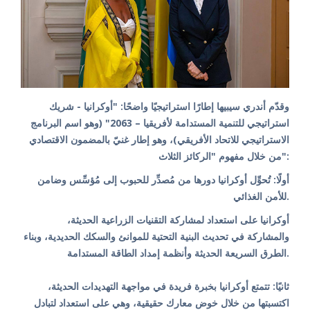
وقدّم أندري سيبيها إطارًا استراتيجيًا واضحًا: "أوكرانيا - شريك
استراتيجي للتنمية المستدامة لأفريقيا – 2063" (وهو اسم البرنامج
الاستراتيجي للاتحاد الأفريقي)، وهو إطار غنيّ بالمضمون الاقتصادي
من خلال مفهوم "الركائز الثلاث":
أولًا: تُحوِّل أوكرانيا دورها من مُصدِّر للحبوب إلى مُؤسِّس وضامن
للأمن الغذائي.
أوكرانيا على استعداد لمشاركة التقنيات الزراعية الحديثة،
والمشاركة في تحديث البنية التحتية للموانئ والسكك الحديدية، وبناء
الطرق السريعة الحديثة وأنظمة إمداد الطاقة المستدامة.
ثانيًا: تتمتع أوكرانيا بخبرة فريدة في مواجهة التهديدات الحديثة،
اكتسبتها من خلال خوض معارك حقيقية، وهي على استعداد لتبادل