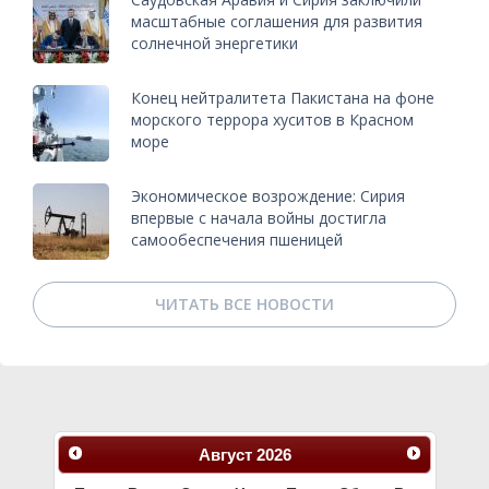
масштабные соглашения для развития
солнечной энергетики
Конец нейтралитета Пакистана на фоне
морского террора хуситов в Красном
море
Экономическое возрождение: Сирия
впервые с начала войны достигла
самообеспечения пшеницей
ЧИТАТЬ ВСЕ НОВОСТИ
Август
2026