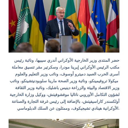
حضر المنتدى وزير الخارجية الأوكراني أندري سيبيها، ونائبة رئيس
مكتب الرئيس الأوكراني إيرينا مودرا، وسكرتير مقر تنسيق معاملة
أسرى الحرب العميد دميترو أوسوف، ونائب وزير التعليم والعلوم
ميكولا تروفيمينكو، ونائبة وزير الصحة مارينا سلوبودنيتشينكو، ونائب
وزير الاقتصاد والبيئة والزراعة دينيس باشليك، ونائبة وزير الثقافة
لشؤون التكامل الأوروبي ناتاليا موفشوفيتش، ووكيل وزارة الخارجية
أولكسندر كاراسيفيتش، بالإضافة إلى رئيس غرفة التجارة والصناعة
الأوكرانية هينادي تشيجيكوف، وممثلون عن السلك الدبلوماسي.