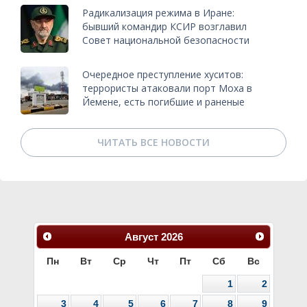
Радикализация режима в Иране:
бывший командир КСИР возглавил
Совет национальной безопасности
Очередное преступление хуситов:
террористы атаковали порт Моха в
Йемене, есть погибшие и раненые
ЧИТАТЬ ВСЕ НОВОСТИ
Август
2026
Пн
Вт
Ср
Чт
Пт
Сб
Вс
1
2
3
4
5
6
7
8
9