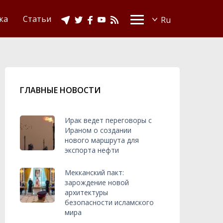
Видео
Ислам в Украине
ка
Статьи
ГЛАВНЫЕ НОВОСТИ
Ирак ведет переговоры с
Ираном о создании
нового маршрута для
экспорта нефти
Мекканский пакт:
зарождение новой
архитектуры
безопасности исламского
мира