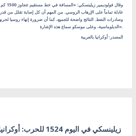
وقال فول
عادلة تماماً على الإرهاب الروسي. من المهم أن كل إصابة تقلل من قد،
وصادرات النفط. النتائج واضحة للجميع، كما أن ضرورة إنهاء روسيا لحربها
الدبلوماسية، وعلى موسكو سماع هذه الإشارة».
المصدر: أوكرانيا بالعربية
زيلينسكي في اليوم 1524 للح