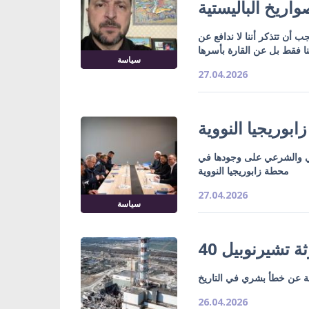
اريخ الباليستية
 أن تتذكر أننا لا ندافع عن
ا فقط بل عن القارة بأسرها
سياسة
27.04.2026
وريجيا النووية
مي والشرعي على وجودها في
محطة زابوريجيا النووية
27.04.2026
سياسة
40 ة تشيرنوبيل
ة عن خطأ بشري في التاريخ
26.04.2026