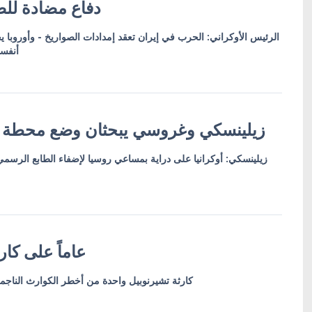
دفاع مضادة للصو
الرئيس الأوكراني: الحرب في إيران تعقد إمدادات الصواريخ - وأوروبا يجب
أنفسن
زيلينسكي وغروسي يبحثان وضع محطة زاب
زيلينسكي: أوكرانيا على دراية بمساعي روسيا لإضفاء الطابع الرس
عاماً على كارث
كارثة تشيرنوبيل واحدة من أخطر الكوارث الناجم