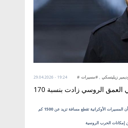
29.04.2026 - 19:24
#مسيرات
,
#مير زيلينسكي
كييف/ أوكرانيا بالعربية/ صرح الرئيس الأوكراني فولوديمير زيلينسكي، بأن المسيرات الأوكرانية تقطع مسافة تزيد عن 1500 كم