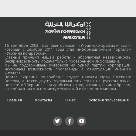
16 сентября 2003 года был основан, «Украинско-арабский сайт»,
который с декабря 2011 года стал информационным порталом
«Украина по-арабски».
Главный принцип нашей работы – абсолютная независимость,
беспристрастность, подача только проверенной информации.
Мы не поддерживаем интересов ни одной партии, корпорации,
исключаем возможность пропаганды и манипуляции мнением
читателя.
Портал "Украина по-арабски" подает новости стран Ближнего
Востока, а также других мусульманских стран на русском языке,
новости об Украине – на арабском языке, являясь, таким образом,
своеобразным мостом между Украиной и исламским миром.
Главная
Контакты
О нас
Условия пользования