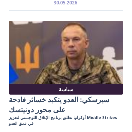
30.05.2026
سياسة
سيرسكي: العدو يتكبد خسائر فادحة
على محور دونيتسك
أوكرانيا تطلق برنامج الإغلاق اللوجستي لتعزيز Middle Strikes
في عمق العدو