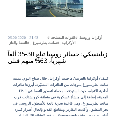
03.06.2026 - 21:48
#القوات المسلحة
,
#أوكرانيا وروسيا
#النفط والغاز
,
#سانت بطرسبرغ
,
الأوكرانية
زيلينسكي: خسائر روسيا تبلغ 30-35 ألفاً
شهرياً، 63% منهم قتلى
كييف/ أوكرانيا بالعربية/ هاجمت أوكرانيا، خلال صباح اليوم، مدينة
سانت بطرسبورغ بموجات من الطائرات المسيّرة، أبرزها طائرات
FP-1 أحادية الاتجاه، حيث استهدفت محطة لتصدير النفط في
المدينة، إضافة إلى منشأة عسكرية في منطقة كرونشتادت قرب
سانت بطرسبورغ، وهي قاعدة بحرية تابعة للأسطول الروسي في
بحر البلطيق. وأفادت التقارير ومقاطع الفديو بإلحاق أضرار كبيرة
بالطراد "Boikiy" من فئة Steregushchiy أثناء وجوده في