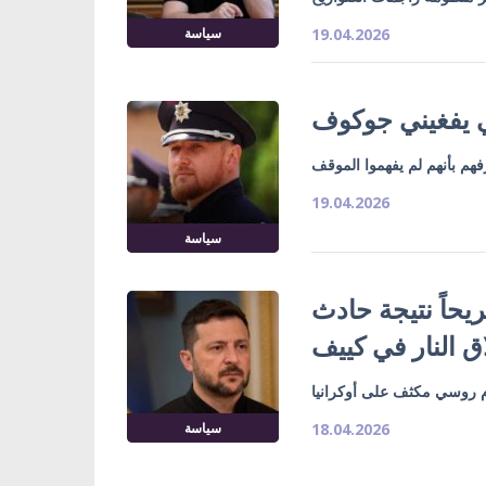
سياسة
19.04.2026
ي يفغيني جوكوف
م بأنهم لم يفهموا الموقف
19.04.2026
سياسة
 الأوكراني يعلن عن وقوع 14 جريحاً نتيجة حادث
ق النار في كييف
 روسي مكثف على أوكرانيا
سياسة
18.04.2026