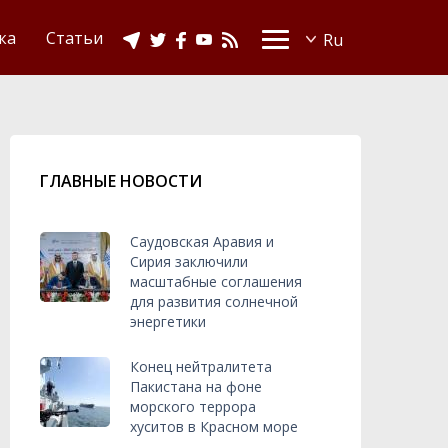
Видео
Ислам в Украине
ка
Статьи
ГЛАВНЫЕ НОВОСТИ
Саудовская Аравия и
Сирия заключили
масштабные соглашения
для развития солнечной
энергетики
Конец нейтралитета
Пакистана на фоне
морского террора
хуситов в Красном море