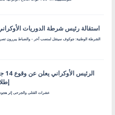
استقالة رئيس شرطة الدوريات الأوكران
الشرطة الوطنية: جوكوف سينقل لمنصب آخر - والضباط يبررون تصرفه
الرئيس
إطلا
عشرات القتلى والجرحى إثر هجوم