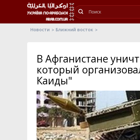
Новости
Ближний восток
В Афганистане уничт
который организовал
Каиды"