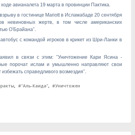
 ходе авианалета 19 марта в провинции Пактика.
взрыву в гостинице Mariott в Исламабаде 20 сентября
ков невиновных жертв, в том числе американских
тью О'Брайана".
 автобус с командой игроков в крикет из Шри-Ланки в
явил в связи с этим: "Уничтожение Кари Ясина -
торые порочат ислам и умышленно направляют свои
т избежать справедливого возмездия".
еракты
,
#"Аль-Каида"
,
#Уничтожен