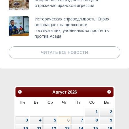
отражения иранской агрессии
Историческая справедливость: Сирия
возвращает на должности
госслужащих, уволенных за протесты
против Асада
ЧИТАТЬ ВСЕ НОВОСТИ
Август
2026
Пн
Вт
Ср
Чт
Пт
Сб
Вс
1
2
3
4
5
6
7
8
9
10
11
12
13
14
15
16